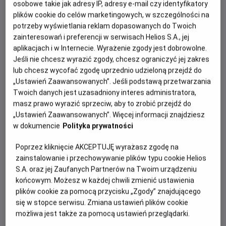
Hollywood w towarzystwie najbardziej
osobowe takie jak adresy IP, adresy e-mail czy identyfikatory
plików cookie do celów marketingowych, w szczególności na
zwariowanych bohaterów animacji!
potrzeby wyświetlania reklam dopasowanych do Twoich
zainteresowań i preferencji w serwisach Helios S.A., jej
aplikacjach i w Internecie. Wyrażenie zgody jest dobrowolne.
Jeśli nie chcesz wyrazić zgody, chcesz ograniczyć jej zakres
lub chcesz wycofać zgodę uprzednio udzieloną przejdź do
„Ustawień Zaawansowanych”. Jeśli podstawą przetwarzania
Twoich danych jest uzasadniony interes administratora,
masz prawo wyrazić sprzeciw, aby to zrobić przejdź do
„Ustawień Zaawansowanych”. Więcej informacji znajdziesz
Animacja
„Minionki i straszydła”
opowiada o szalonej
w dokumencie
Polityka prywatności
przygodzie Minionków, które postanawiają podbić
Poprzez kliknięcie AKCEPTUJĘ wyrażasz zgodę na
Hollywood i zostać gwiazdami kina. Ich plany szybko
zainstalowanie i przechowywanie plików typu cookie Helios
wymykają się spod kontroli, gdy przez przypadek
S.A. oraz jej Zaufanych Partnerów na Twoim urządzeniu
uwalniają potwory i wywołują chaos na całym świecie.
końcowym. Możesz w każdej chwili zmienić ustawienia
Bohaterowie muszą połączyć siły, aby naprawić własne
plików cookie za pomocą przycisku „Zgody” znajdującego
błędy i uratować świat przed katastrofą. To zabawna
się w stopce serwisu. Zmiana ustawień plików cookie
historia o kreatywności, chaosie i wielkich ambicjach
możliwa jest także za pomocą ustawień przeglądarki.
małych rozrabiaków, które udowadniają, że dla