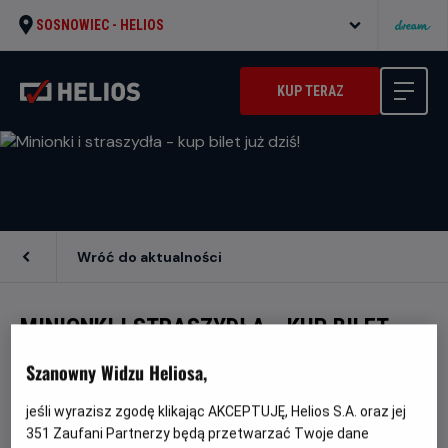
SOSNOWIEC -
HELIOS
KUP TERAZ
Wróć do aktualności
MINIONKI I STRASZYDŁA - KUP BILET
JUŻ DZIŚ!
Szanowny Widzu Heliosa,
jeśli wyrazisz zgodę klikając AKCEPTUJĘ, Helios S.A. oraz jej
Przygotuj się na pełną humoru podróż do
351
Zaufani Partnerzy będą przetwarzać Twoje dane