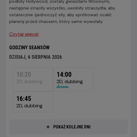
podbiły Hollywood, zostały gwiazdami filmowymi,
następnie straciły wszystko, uwolniły straszydła, aby
ostatecznie zjednoczyć siły, aby spróbować ocalić
planetę przed chaosem, który same wywołały.
Czytaj więcej
GODZINY SEANSÓW
DZISIAJ, 6 SIERPNIA 2026
DZISIAJ,
6
10:20
14:00
SIERPNIA
2D, dubbing
2D, dubbing
2026
16:45
2D, dubbing
POKAŻ KOLEJNE DNI