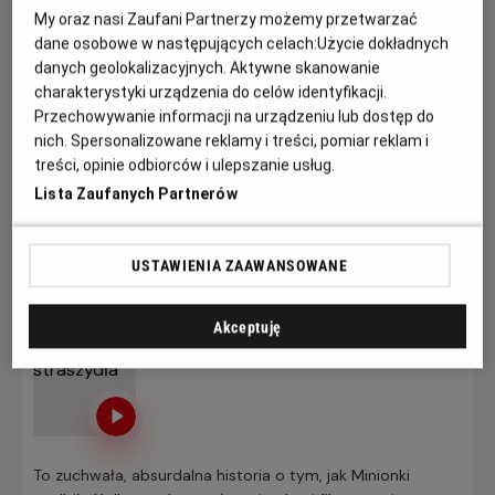
My oraz nasi Zaufani Partnerzy możemy przetwarzać
wspólnego celu warto pokonać każdą przeszkodę.
dane osobowe w następujących celach:
Użycie dokładnych
danych geolokalizacyjnych. Aktywne skanowanie
Zapraszamy na seanse w naszym kinie. Kup bilet
charakterystyki urządzenia do celów identyfikacji.
już dziś, wybierz najlepsze miejsce w sali i
Przechowywanie informacji na urządzeniu lub dostęp do
zaoszczędź najwięcej.
Pamiętaj: wcześniej
nich. Spersonalizowane reklamy i treści, pomiar reklam i
kupujesz, więcej zyskujesz.
treści, opinie odbiorców i ulepszanie usług.
Lista Zaufanych Partnerów
KUP BILET
USTAWIENIA ZAAWANSOWANE
Minionki i straszydła
Akceptuję
Od 7 lat, 85 min, Animowany / Komedia /
Przygodowy
To zuchwała, absurdalna historia o tym, jak Minionki