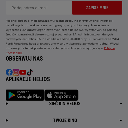
ZAPISZ MNIE
Podanie adresu e-mail oznacza wyrażenie zgody na otrzymywanie informacji
handlowych o charakterze marketingowym, w tym dotyczących repertuaru,
wydarzeń i konkursów organizowanych przez Helios S.A. wysyłanych za pomocą
środków komunikacji elektronicznej przez Helios S.A. Administratorem danych
osobowych jest Helios S.A. z siedzibą w Łodzi (90-318) przy ul. Sienkiewicza 82/84.
Pani/Pana dane będą przetwarzane w celu wykonania zamówionej usługi. Więcej
informacji na temat przetwarzania danych osobowych znajduje się w
Polityce
Prywatności
.
OBSERWUJ NAS
APLIKACJE HELIOS
SIEĆ KIN HELIOS
TWOJE KINO