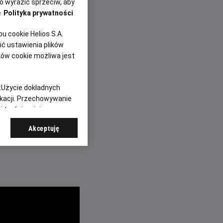
 wyrazić sprzeciw, aby
e
Polityka prywatności
anse najnowszej
 cookie Helios S.A.
ej zabawy dla całej
ć ustawienia plików
ków cookie możliwa jest
je
w holu kina:
:
Użycie dokładnych
ikacji. Przechowywanie
ke Zone Stawiki
–
 treści, opinie
Akceptuję
erz rodzinę i