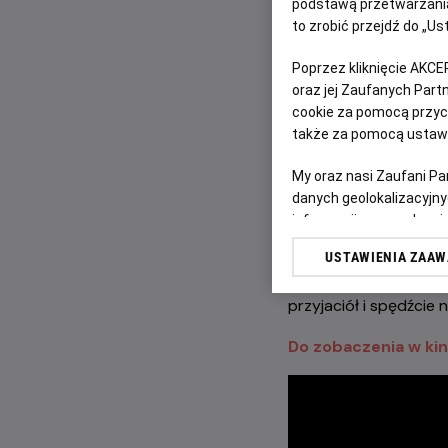
podstawą przetwarzania
to zrobić przejdź do „
Już w weekend
4–5 l
Poprzez kliknięcie AKCE
animacji
„Minionki i 
oraz jej Zaufanych Par
rodziny.
cookie za pomocą przyci
także za pomocą ustawi
To jednak nie wszyst
My oraz nasi Zaufani P
⭐
4–5 lipca
–
N
danych geolokalizacyjny
🔫
5 lipca
–
Las
informacji na urządzeniu
gdzie najmłodsi 
odbiorców i ulepszanie u
USTAWIENIA ZAA
Lista Zaufanych Partn
Nie przegap rodzinneg
przyjaciół i spędźcie
Do zobaczenia w kin