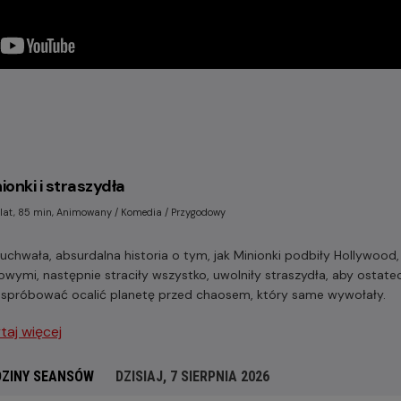
ionki i straszydła
 lat, 85 min, Animowany / Komedia / Przygodowy
uchwała, absurdalna historia o tym, jak Minionki podbiły Hollywood
owymi, następnie straciły wszystko, uwolniły straszydła, aby ostatec
 spróbować ocalić planetę przed chaosem, który same wywołały.
taj więcej
ZINY SEANSÓW
DZISIAJ, 7 SIERPNIA 2026