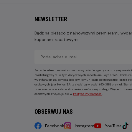
NEWSLETTER
Bądź na bieżąco z najnowszymi premierami, wydarz
kuponami rabatowymi
Podanie adresu e-mail oznacza wyrażenie zgody na otrzymywanie i
marketingowym, w tym dotyczących repertuaru, wydarzeń i konkurs
wysyłanych za pomocą środków komunikacji elektronicznej przez He
osobowych jest Helios S.A. z siedzibą w Łodzi (90-318) przy ul. Sie
przetwarzane w celu wykonania zamówionej usługi. Więcej informa
osobowych znajduje się w
Polityce Prywatności
.
OBSERWUJ NAS
Facebook
Instagram
YouTube