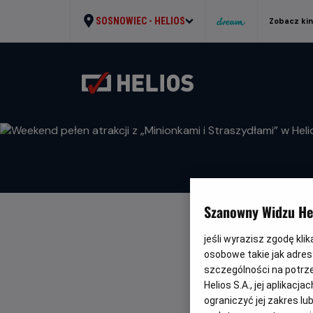
SOSNOWIEC -
HELIOS
Zobacz ki
Szanowny Widzu Hel
jeśli wyrazisz zgodę kli
WEEKEND PE
osobowe takie jak adresy
STRASZYDŁA
szczególności na potrz
Helios S.A., jej aplikac
ograniczyć jej zakres l
WRÓĆ DO AKTUALNO