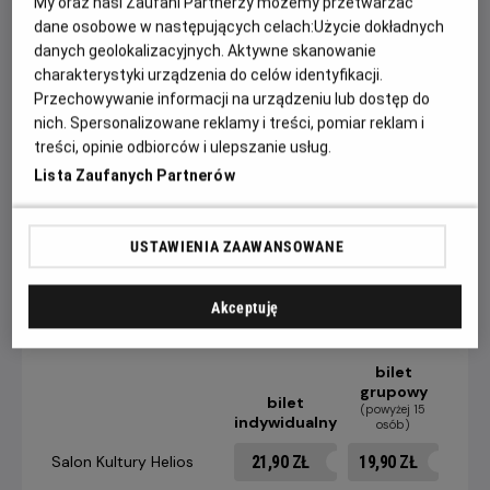
My oraz nasi Zaufani Partnerzy możemy przetwarzać
dane osobowe w następujących celach:
Użycie dokładnych
Powstała już niejedna ekranizacja klasycznego dzieła
danych geolokalizacyjnych. Aktywne skanowanie
Homera, ale tym razem film nakręcony zostanie w
charakterystyki urządzenia do celów identyfikacji.
technologii IMAX i będzie pierwszym tak nowoczesnym
Przechowywanie informacji na urządzeniu lub dostęp do
podejściem do "Odysei".
nich. Spersonalizowane reklamy i treści, pomiar reklam i
treści, opinie odbiorców i ulepszanie usług.
W filmie "Odysei" zobaczymy między innymi: Matta
Lista Zaufanych Partnerów
Damona, Toma Hollanda, Anne Hathaway, Zendayę, Roberta
Pattinsona, Lupite Nyong'o oraz Charlize Theron.
USTAWIENIA ZAAWANSOWANE
CENNIK
Akceptuję
bilet
grupowy
bilet
(powyżej 15
indywidualny
osób)
21,90 ZŁ
19,90 ZŁ
Salon Kultury Helios