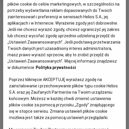
tytuł
wiek
Od 15 lat
plików cookie do celów marketingowych, w szczególności na
Czas
202 min
potrzeby wyświetlania reklam dopasowanych do Twoich
trwania
8.5
OBSERWUJ
OCENA HELIOS
zainteresowań i preferencji w serwisach Helios S.A., jej
aplikacjach i w Internecie. Wyrażenie zgody jest dobrowolne.
Jeśli nie chcesz wyrazić zgody, chcesz ograniczyć jej zakres
WIĘCEJ SZCZEGÓŁÓW
REŻYSERIA
SCENARIUSZ
lub chcesz wycofać zgodę uprzednio udzieloną przejdź do
OPIS WYDARZENIA
Christopher Nolan
Christopher Nolan
„Ustawień Zaawansowanych”. Jeśli podstawą przetwarzania
OBSADA
Twoich danych jest uzasadniony interes administratora,
Christopher Nolan, który nakręcił takie filmy jak
masz prawo wyrazić sprzeciw, aby to zrobić przejdź do
Anne Hathaway, Charlize Theron, Zendaya, Matt Damon, Tom
"Interstellar" oraz "Oppenheimer" jest znany z tego, że nie
„Ustawień Zaawansowanych”. Więcej informacji znajdziesz
Holland, Robert Pattinson, Lupita Nyong'o
boi się żadnego gatunku filmowego. Po świetnie przyjętym
w dokumencie
Polityka prywatności
i nagrodzonym 7 Oscarami® "Oppenheimerze"
Poprzez kliknięcie AKCEPTUJĘ wyrażasz zgodę na
opowiadającym historię powstania pierwszej bomby
zainstalowanie i przechowywanie plików typu cookie Helios
atomowej, teraz reżyser pracuje nad adaptacją "Odysei".
S.A. oraz jej Zaufanych Partnerów na Twoim urządzeniu
końcowym. Możesz w każdej chwili zmienić ustawienia
To opowieść autorstwa Homera uznawana za jedno z
plików cookie za pomocą przycisku „Zgody” znajdującego
najważniejszych dzieł literatury zachodniej. Opowiada o
się w stopce serwisu. Zmiana ustawień plików cookie
podróży Odyseusza, króla Itaki, który musi stawić czoła
możliwa jest także za pomocą ustawień przeglądarki.
licznym wyzwaniom próbując wrócić do domu po wojnie
trojańskiej.