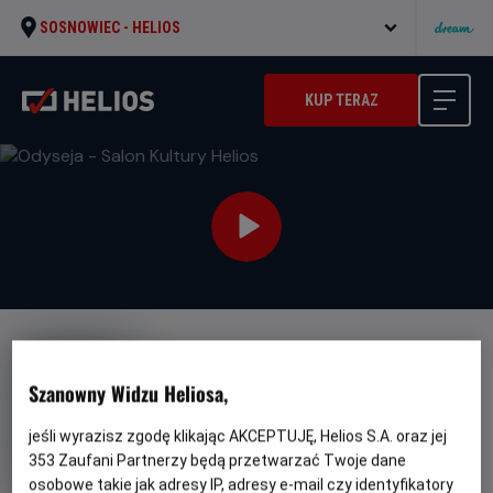
SOSNOWIEC -
HELIOS
KUP TERAZ
Szanowny Widzu Heliosa,
jeśli wyrazisz zgodę klikając AKCEPTUJĘ, Helios S.A. oraz jej
Odyseja - Salon Kultury Helios
353
Zaufani Partnerzy będą przetwarzać Twoje dane
Oryginalny
Gatunek
Minim
The Odyssey
Przygodowy / Akcja
osobowe takie jak adresy IP, adresy e-mail czy identyfikatory