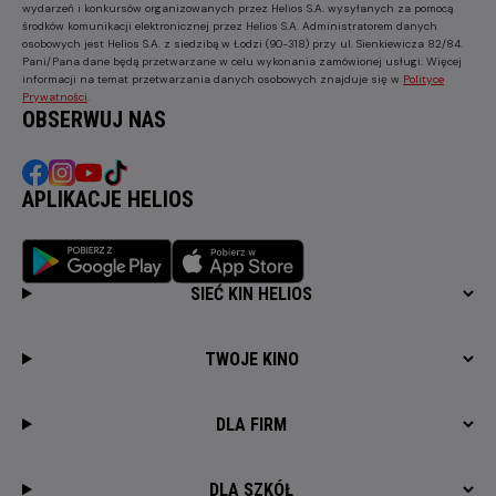
wydarzeń i konkursów organizowanych przez Helios S.A. wysyłanych za pomocą
środków komunikacji elektronicznej przez Helios S.A. Administratorem danych
osobowych jest Helios S.A. z siedzibą w Łodzi (90-318) przy ul. Sienkiewicza 82/84.
Pani/Pana dane będą przetwarzane w celu wykonania zamówionej usługi. Więcej
informacji na temat przetwarzania danych osobowych znajduje się w
Polityce
Prywatności
.
OBSERWUJ NAS
APLIKACJE HELIOS
SIEĆ KIN HELIOS
TWOJE KINO
DLA FIRM
DLA SZKÓŁ