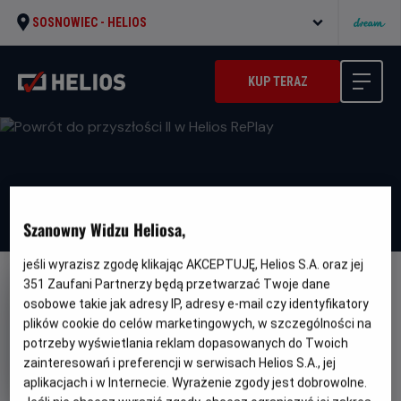
SOSNOWIEC -
HELIOS
KUP TERAZ
Szanowny Widzu Heliosa,
jeśli wyrazisz zgodę klikając AKCEPTUJĘ, Helios S.A. oraz jej
351
Zaufani Partnerzy będą przetwarzać Twoje dane
osobowe takie jak adresy IP, adresy e-mail czy identyfikatory
plików cookie do celów marketingowych, w szczególności na
potrzeby wyświetlania reklam dopasowanych do Twoich
Powrót do przyszłości II w Helios
zainteresowań i preferencji w serwisach Helios S.A., jej
RePlay
aplikacjach i w Internecie. Wyrażenie zgody jest dobrowolne.