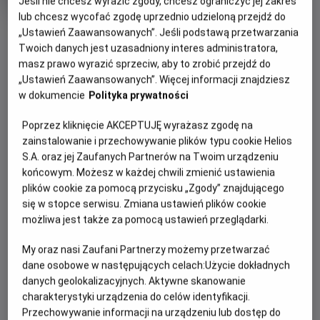
Jeśli nie chcesz wyrazić zgody, chcesz ograniczyć jej zakres
Oryginalny
Gatunek
Back to the Future Part II
Przygodowy /
lub chcesz wycofać zgodę uprzednio udzieloną przejdź do
tytuł
Minimalny
Akcja
Od 13 lat
OBSERWUJ
„Ustawień Zaawansowanych”. Jeśli podstawą przetwarzania
Czas
wiek
118 min
trwania
Twoich danych jest uzasadniony interes administratora,
masz prawo wyrazić sprzeciw, aby to zrobić przejdź do
WIĘCEJ SZCZEGÓŁÓW
„Ustawień Zaawansowanych”. Więcej informacji znajdziesz
REŻYSERIA
SCENARIUSZ
w dokumencie
Polityka prywatności
OPIS WYDARZENIA
Robert Zemeckis
Robert Zemeckis, Bob Gale
OBSADA
Poprzez kliknięcie AKCEPTUJĘ wyrażasz zgodę na
Marty McFly i doktor Brown powracają! Tym razem muszą
Christopher Lloyd, Michael J. Fox, Lea Thompson
zainstalowanie i przechowywanie plików typu cookie Helios
udać się w przyszłość, by uchronić dzieci Marty'ego przed
S.A. oraz jej Zaufanych Partnerów na Twoim urządzeniu
niebezpieczeństwem. Od tego momentu podróże w
końcowym. Możesz w każdej chwili zmienić ustawienia
czasie stają się coraz bardziej szalone, a ekipa musi
plików cookie za pomocą przycisku „Zgody” znajdującego
wykonywać liczne skoki w czasie, ponieważ ich wyprawy
się w stopce serwisu. Zmiana ustawień plików cookie
mają oszałamiający wpływ na bieg historii. To wymagająca
możliwa jest także za pomocą ustawień przeglądarki.
– ale wciąż niezwykle zabawna – kontynuacja serii.
My oraz nasi Zaufani Partnerzy możemy przetwarzać
dane osobowe w następujących celach:
Użycie dokładnych
danych geolokalizacyjnych. Aktywne skanowanie
charakterystyki urządzenia do celów identyfikacji.
Przechowywanie informacji na urządzeniu lub dostęp do