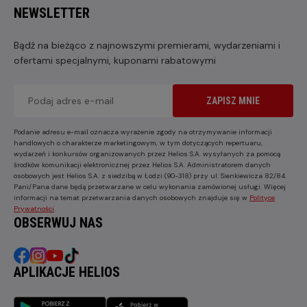
NEWSLETTER
Bądź na bieżąco z najnowszymi premierami, wydarzeniami i
ofertami specjalnymi, kuponami rabatowymi
ZAPISZ MNIE
Podanie adresu e-mail oznacza wyrażenie zgody na otrzymywanie informacji
handlowych o charakterze marketingowym, w tym dotyczących repertuaru,
wydarzeń i konkursów organizowanych przez Helios S.A. wysyłanych za pomocą
środków komunikacji elektronicznej przez Helios S.A. Administratorem danych
osobowych jest Helios S.A. z siedzibą w Łodzi (90-318) przy ul. Sienkiewicza 82/84.
Pani/Pana dane będą przetwarzane w celu wykonania zamówionej usługi. Więcej
informacji na temat przetwarzania danych osobowych znajduje się w
Polityce
Prywatności
.
OBSERWUJ NAS
APLIKACJE HELIOS