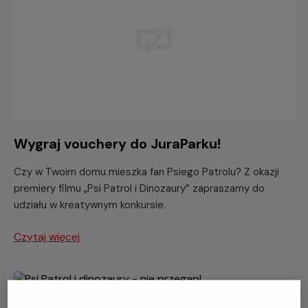
Wygraj vouchery do JuraParku!
Czy w Twoim domu mieszka fan Psiego Patrolu? Z okazji
premiery filmu „Psi Patrol i Dinozaury” zapraszamy do
udziału w kreatywnym konkursie.
Czytaj więcej