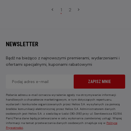
1
2
NEWSLETTER
Bądź na bieżąco z najnowszymi premierami, wydarzeniami i
ofertami specjalnymi, kuponami rabatowymi
ZAPISZ MNIE
Podanie adresu e-mail oznacza wyrażenie zgody na otrzymywanie informacji
handlowych o charakterze marketingowym, w tym dotyczących repertuaru,
wydarzeń i konkursów organizowanych przez Helios S.A. wysyłanych za pomocą
środków komunikacji elektronicznej przez Helios S.A. Administratorem danych
osobowych jest Helios S.A. z siedzibą w Łodzi (90-318) przy ul. Sienkiewicza 82/84.
Pani/Pana dane będą przetwarzane w celu wykonania zamówionej usługi. Więcej
informacji na temat przetwarzania danych osobowych znajduje się w
Polityce
Prywatności
.