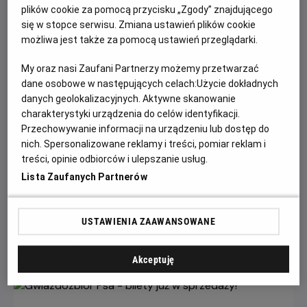
plików cookie za pomocą przycisku „Zgody” znajdującego
się w stopce serwisu. Zmiana ustawień plików cookie
możliwa jest także za pomocą ustawień przeglądarki.
My oraz nasi Zaufani Partnerzy możemy przetwarzać
dane osobowe w następujących celach:
Użycie dokładnych
danych geolokalizacyjnych. Aktywne skanowanie
charakterystyki urządzenia do celów identyfikacji.
Przechowywanie informacji na urządzeniu lub dostęp do
Każde miasto ma swojego Spider-Mana –
nich. Spersonalizowane reklamy i treści, pomiar reklam i
KONKURS!
treści, opinie odbiorców i ulepszanie usług.
Lista Zaufanych Partnerów
Z okazji premiery filmu „Spider-Man: Całkiem nowy dzień”
chcemy udowodnić, że każdy z nas może zostać Spider-
Manem w swoim otoczeniu.
USTAWIENIA ZAAWANSOWANE
Czytaj więcej
Akceptuję