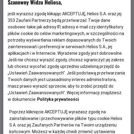
Szanowny Widzu Heliosa,
jeśli wyrazisz zgodę klikając AKCEPTUJĘ, Helios S.A. oraz jej
353
Zaufani Partnerzy będą przetwarzać Twoje dane
osobowe takie jak adresy IP, adresy e-mail czy identyfikatory
plików cookie do celów marketingowych, w szczególności na
potrzeby wyświetlania reklam dopasowanych do Twoich
zainteresowań i preferencji w serwisach Helios S.A., jej
aplikacjach i w Internecie. Wyrażenie zgody jest dobrowolne.
Jeśli nie chcesz wyrazić zgody, chcesz ograniczyć jej zakres
Psi Patrol i dinozaury - nie przegap!
lub chcesz wycofać zgodę uprzednio udzieloną przejdź do
„Ustawień Zaawansowanych”. Jeśli podstawą przetwarzania
Dołącz do dzielnych bohaterów Psiego Patrolu w ich
Twoich danych jest uzasadniony interes administratora,
największej misji ratunkowej w historii.
masz prawo wyrazić sprzeciw, aby to zrobić przejdź do
„Ustawień Zaawansowanych”. Więcej informacji znajdziesz
Czytaj więcej
w dokumencie
Polityka prywatności
Poprzez kliknięcie AKCEPTUJĘ wyrażasz zgodę na
zainstalowanie i przechowywanie plików typu cookie Helios
S.A. oraz jej Zaufanych Partnerów na Twoim urządzeniu
końcowym. Możesz w każdej chwili zmienić ustawienia