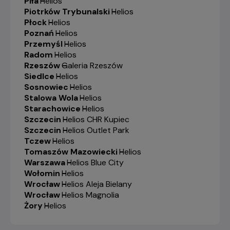
Piła
-
Helios
Piotrków Trybunalski
-
Helios
Płock
-
Helios
Poznań
-
Helios
Przemyśl
-
Helios
Radom
-
Helios
Rzeszów
-
Galeria Rzeszów
Siedlce
-
Helios
Sosnowiec
-
Helios
Stalowa Wola
-
Helios
Starachowice
-
Helios
Szczecin
-
Helios CHR Kupiec
Szczecin
-
Helios Outlet Park
Tczew
-
Helios
Tomaszów Mazowiecki
-
Helios
Warszawa
-
Helios Blue City
Wołomin
-
Helios
Wrocław
-
Helios Aleja Bielany
Wrocław
-
Helios Magnolia
Żory
-
Helios