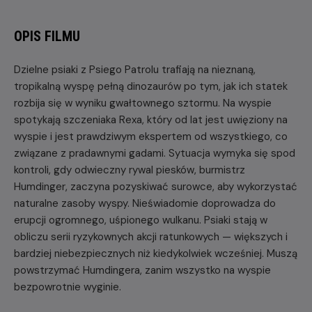
OPIS FILMU
Dzielne psiaki z Psiego Patrolu trafiają na nieznaną,
tropikalną wyspę pełną dinozaurów po tym, jak ich statek
rozbija się w wyniku gwałtownego sztormu. Na wyspie
spotykają szczeniaka Rexa, który od lat jest uwięziony na
wyspie i jest prawdziwym ekspertem od wszystkiego, co
związane z pradawnymi gadami. Sytuacja wymyka się spod
kontroli, gdy odwieczny rywal piesków, burmistrz
Humdinger, zaczyna pozyskiwać surowce, aby wykorzystać
naturalne zasoby wyspy. Nieświadomie doprowadza do
erupcji ogromnego, uśpionego wulkanu. Psiaki stają w
obliczu serii ryzykownych akcji ratunkowych — większych i
bardziej niebezpiecznych niż kiedykolwiek wcześniej. Muszą
powstrzymać Humdingera, zanim wszystko na wyspie
bezpowrotnie wyginie.