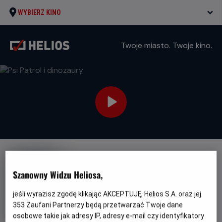
WYBIERZ KINO
Twoje miasto. Twoje kino.
DUBBING
Szanowny Widzu Heliosa,
Psi Patrol i dinozaury
Oryginalny
Gatunek
PAW Patrol: The Dino Movie
Animowany
jeśli wyrazisz zgodę klikając AKCEPTUJĘ, Helios S.A. oraz jej
tytuł
Minimalny
/ Przygodowy
Od 6 lat
353
Zaufani Partnerzy będą przetwarzać Twoje dane
Czas
Kraj
wiek
89 min
Kanada, USA (2026)
osobowe takie jak adresy IP, adresy e-mail czy identyfikatory
trwania
i