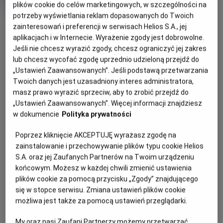
plików cookie do celów marketingowych, w szczególności na
rok
produkcji
potrzeby wyświetlania reklam dopasowanych do Twoich
zainteresowań i preferencji w serwisach Helios S.A., jej
WIĘCEJ SZCZEGÓŁÓW
aplikacjach i w Internecie. Wyrażenie zgody jest dobrowolne.
PREMIERA
Jeśli nie chcesz wyrazić zgody, chcesz ograniczyć jej zakres
7 sierpnia 2026
lub chcesz wycofać zgodę uprzednio udzieloną przejdź do
REŻYSERIA
WYBIERZ SWOJE KINO
„Ustawień Zaawansowanych”. Jeśli podstawą przetwarzania
Cal Brunker
Twoich danych jest uzasadniony interes administratora,
ABY ZOBACZYĆ GODZINY SEANSÓW
masz prawo wyrazić sprzeciw, aby to zrobić przejdź do
„Ustawień Zaawansowanych”. Więcej informacji znajdziesz
Bełchatów
-
Helios
w dokumencie
Polityka prywatności
Białystok
-
Helios Alfa
Białystok
-
Helios Biała
Poprzez kliknięcie AKCEPTUJĘ wyrażasz zgodę na
Białystok
-
Helios Jurowiecka
zainstalowanie i przechowywanie plików typu cookie Helios
Bielsko-Biała
-
Helios
S.A. oraz jej Zaufanych Partnerów na Twoim urządzeniu
Bydgoszcz
-
Helios
końcowym. Możesz w każdej chwili zmienić ustawienia
Dąbrowa Górnicza
-
Helios
plików cookie za pomocą przycisku „Zgody” znajdującego
Gdańsk
-
Helios Forum
się w stopce serwisu. Zmiana ustawień plików cookie
Gdańsk
-
Helios Metropolia
możliwa jest także za pomocą ustawień przeglądarki.
Gdynia
-
Helios
Gniezno
-
Helios
My oraz nasi Zaufani Partnerzy możemy przetwarzać