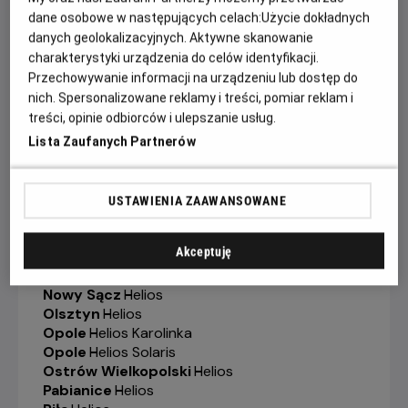
Gorzów Wielkopolski
-
Helios
dane osobowe w następujących celach:
Użycie dokładnych
Grudziądz
-
Helios
danych geolokalizacyjnych. Aktywne skanowanie
Jelenia Góra
-
Helios
charakterystyki urządzenia do celów identyfikacji.
Kalisz
-
Helios
Przechowywanie informacji na urządzeniu lub dostęp do
Katowice
-
Helios
nich. Spersonalizowane reklamy i treści, pomiar reklam i
Kędzierzyn-Koźle
-
Helios
treści, opinie odbiorców i ulepszanie usług.
Kielce
-
Helios
Konin
-
Helios
Lista Zaufanych Partnerów
Koszalin
-
Helios
Krosno
-
Helios
Legionowo
-
Helios
USTAWIENIA ZAAWANSOWANE
Legnica
-
Helios
Lubin
-
Helios
Akceptuję
Łódź
-
Helios
Łomża
-
Helios
Nowy Sącz
-
Helios
Olsztyn
-
Helios
Opole
-
Helios Karolinka
Opole
-
Helios Solaris
Ostrów Wielkopolski
-
Helios
Pabianice
-
Helios