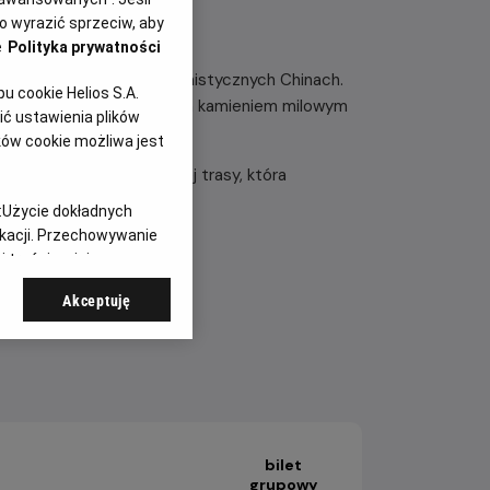
 wyrazić sprzeciw, aby
e
Polityka prywatności
 popowa wystąpił w komunistycznych Chinach.
 cookie Helios S.A.
 i Kantonie były kulturowym kamieniem milowym
ć ustawienia plików
ą.
ków cookie możliwa jest
tąd historię legendarnej trasy, która
owego fenomenu.
:
Użycie dokładnych
ikacji. Przechowywanie
 treści, opinie
Akceptuję
bilet
grupowy