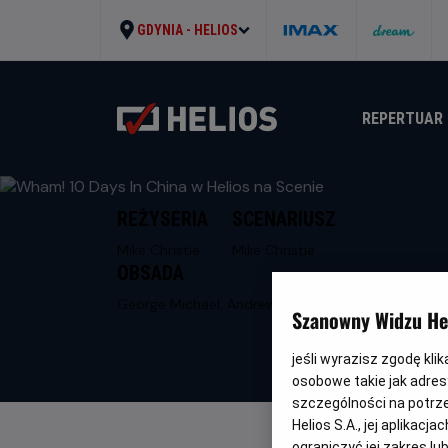
GDYNIA -
HELIOS
REPERTUAR
REŻYSERIA
SCENARIUSZ
Mike Christie
Mike Christie
OBSADA
George Michael, Andrew Ridgeley
Szanowny Widzu Hel
jeśli wyrazisz zgodę kli
osobowe takie jak adresy
szczególności na potrz
Helios S.A., jej aplikac
ograniczyć jej zakres l