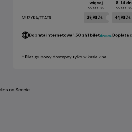
więcej
8-14 dn
do seansu
do seans
39,90 ZŁ
44,90 ZŁ
MUZYKA/TEATR
Dopłata internetowa 1,50 zł/1 bilet
Dopłata d
* Bilet grupowy dostępny tylko w kasie kina.