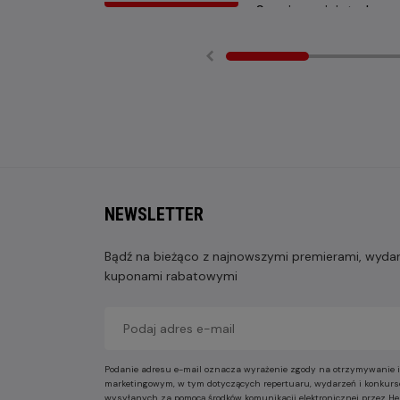
NEWSLETTER
Bądź na bieżąco z najnowszymi premierami, wydarz
kuponami rabatowymi
Podanie adresu e-mail oznacza wyrażenie zgody na otrzymywanie i
marketingowym, w tym dotyczących repertuaru, wydarzeń i konkurs
wysyłanych za pomocą środków komunikacji elektronicznej przez He