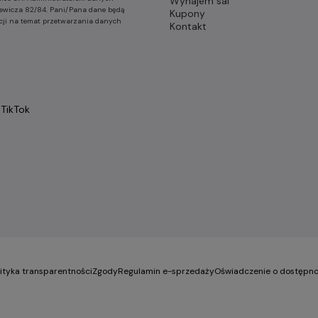
Wynajem sal
nkiewicza 82/84. Pani/Pana dane będą
Kupony
cji na temat przetwarzania danych
Kontakt
TikTok
lityka transparentności
Zgody
Regulamin e-sprzedaży
Oświadczenie o dostępno