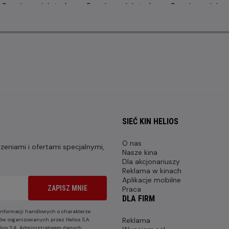
SIEĆ KIN HELIOS
O nas
eniami i ofertami specjalnymi,
Nasze kina
Dla akcjonariuszy
Reklama w kinach
Aplikacje mobilne
ZAPISZ MNIE
Praca
DLA FIRM
nformacji handlowych o charakterze
Reklama
ów organizowanych przez Helios S.A.
lios S.A. Administratorem danych