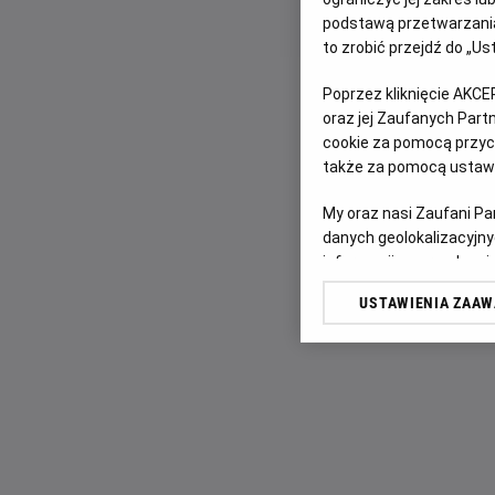
podstawą przetwarzania
to zrobić przejdź do „
Poprzez kliknięcie AKCE
oraz jej Zaufanych Par
cookie za pomocą przyci
także za pomocą ustawi
My oraz nasi Zaufani P
danych geolokalizacyjny
informacji na urządzeniu
odbiorców i ulepszanie u
USTAWIENIA ZAA
Lista Zaufanych Partn