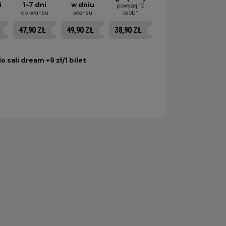
i
1-7 dni
w dniu
powyżej 10
u
do seansu
seansu
osób*
47,90 ZŁ
49,90 ZŁ
38,90 ZŁ
o sali dream +9 zł/1 bilet