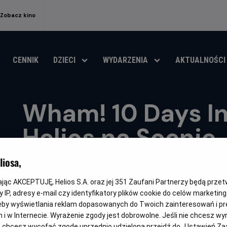
Zobacz kino
CENNIK
DZIECI
WYDARZENIA
AKTUALNOŚCI
Wham! 10 Days In
Helios na Scenie
iosa,
Oryginalny
Gatunek
Wham! 10 Days In China
Koncert / Dokument muzyczny
tytuł
kając AKCEPTUJĘ, Helios S.A. oraz jej
OBSERWUJ
351
Zaufani Partnerzy będą prze
 IP, adresy e-mail czy identyfikatory plików cookie do celów marketin
eby wyświetlania reklam dopasowanych do Twoich zainteresowań i pr
jach i w Internecie. Wyrażenie zgody jest dobrowolne. Jeśli nie chcesz w
ub chcesz wycofać zgodę uprzednio udzieloną przejdź do „Ustawień Z