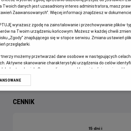
OPIS WYDARZENIA
 Twoich danych jest uzasadniony interes administratora, masz prawo
Ustawień Zaawansowanych”. Więcej informacji znajdziesz w dokumenci
W 1985 roku zespół Wham! jako pierwsza zachodnia grupa
PTUJĘ wyrażasz zgodę na zainstalowanie i przechowywanie plików typu
Koncerty George’a Michaela i Andrew Ridgeleya w Pekinie
tnerów na Twoim urządzeniu końcowym. Możesz w każdej chwili zmieni
łączącym wschód z zachodem oraz świat muzyki z polityk
sku „Zgody” znajdującego się w stopce serwisu. Zmiana ustawień pli
eń przeglądarki.
Świeżo odrestaurowany materiał ukazuje nieopowiedzianą do
przyczyniła się do uzyskania przez Wham! statusu świat
artnerzy możemy przetwarzać dane osobowe w następujących celach
ch. Aktywne skanowanie charakterystyki urządzenia do celów identyf
#WHAMInChina
 lub dostęp do nich. Spersonalizowane reklamy i treści, pomiar reklam i
sług.
Czas trwania: 90 minut
WANSOWANE
erów
CENNIK
15 dni i