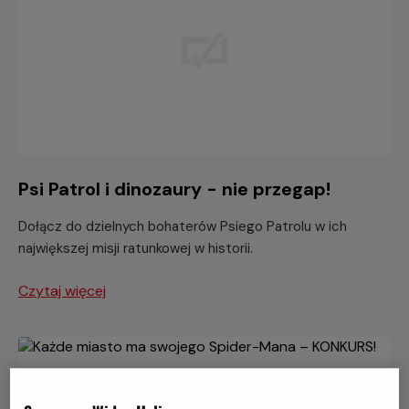
Psi Patrol i dinozaury - nie przegap!
Dołącz do dzielnych bohaterów Psiego Patrolu w ich
największej misji ratunkowej w historii.
Czytaj więcej