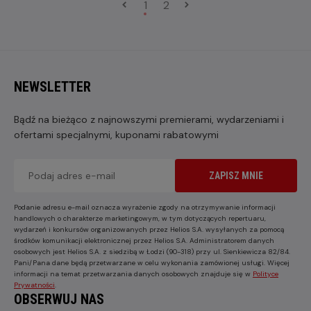
1
2
NEWSLETTER
Bądź na bieżąco z najnowszymi premierami, wydarzeniami i
ofertami specjalnymi, kuponami rabatowymi
ZAPISZ MNIE
Podanie adresu e-mail oznacza wyrażenie zgody na otrzymywanie informacji
handlowych o charakterze marketingowym, w tym dotyczących repertuaru,
wydarzeń i konkursów organizowanych przez Helios S.A. wysyłanych za pomocą
środków komunikacji elektronicznej przez Helios S.A. Administratorem danych
osobowych jest Helios S.A. z siedzibą w Łodzi (90-318) przy ul. Sienkiewicza 82/84.
Pani/Pana dane będą przetwarzane w celu wykonania zamówionej usługi. Więcej
informacji na temat przetwarzania danych osobowych znajduje się w
Polityce
Prywatności
.
OBSERWUJ NAS