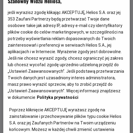
Szanowny Widzu Heliosa,
jeśli wyrazisz zgodę klikając AKCEPTUJĘ, Helios S.A. oraz jej
353
Zaufani Partnerzy będą przetwarzać Twoje dane
osobowe takie jak adresy IP, adresy e-mail czy identyfikatory
plików cookie do celów marketingowych, w szczególności na
potrzeby wyświetlania reklam dopasowanych do Twoich
zainteresowań i preferencji w serwisach Helios S.A., jej
aplikacjach i w Internecie. Wyrażenie zgody jest dobrowolne.
Każde miasto ma swojego Spider-Mana –
Jeśli nie chcesz wyrazić zgody, chcesz ograniczyć jej zakres
KONKURS!
lub chcesz wycofać zgodę uprzednio udzieloną przejdź do
„Ustawień Zaawansowanych”. Jeśli podstawą przetwarzania
Z okazji premiery filmu „Spider-Man: Całkiem nowy dzień”
Twoich danych jest uzasadniony interes administratora,
chcemy udowodnić, że każdy z nas może zostać Spider-
masz prawo wyrazić sprzeciw, aby to zrobić przejdź do
Manem w swoim otoczeniu.
„Ustawień Zaawansowanych”. Więcej informacji znajdziesz
w dokumencie
Polityka prywatności
Czytaj więcej
Poprzez kliknięcie AKCEPTUJĘ wyrażasz zgodę na
zainstalowanie i przechowywanie plików typu cookie Helios
S.A. oraz jej Zaufanych Partnerów na Twoim urządzeniu
końcowym. Możesz w każdej chwili zmienić ustawienia