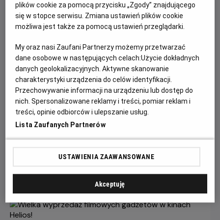
plików cookie za pomocą przycisku „Zgody” znajdującego
się w stopce serwisu. Zmiana ustawień plików cookie
możliwa jest także za pomocą ustawień przeglądarki.
My oraz nasi Zaufani Partnerzy możemy przetwarzać
dane osobowe w następujących celach:
Użycie dokładnych
danych geolokalizacyjnych. Aktywne skanowanie
charakterystyki urządzenia do celów identyfikacji.
Przechowywanie informacji na urządzeniu lub dostęp do
nich. Spersonalizowane reklamy i treści, pomiar reklam i
Gwiazdozbiór Psa - bilety już w
treści, opinie odbiorców i ulepszanie usług.
sprzedaży!
Lista Zaufanych Partnerów
Przeżyj emocjonującą historię o odwadze, przetrwaniu i
poszukiwaniu nadziei w postapokaliptycznym świecie.
USTAWIENIA ZAAWANSOWANE
Czytaj więcej
Akceptuję