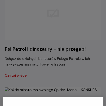
Psi Patrol i dinozaury - nie przegap!
Dołącz do dzielnych bohaterów Psiego Patrolu w ich
największej misji ratunkowej w historii.
Czytaj więcej