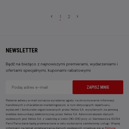
1
2
NEWSLETTER
Bądź na bieżąco z najnowszymi premierami, wydarzeniami i
ofertami specjalnymi, kuponami rabatowymi
ZAPISZ MNIE
Podanie adresu e-mail oznacza wyrażenie zgody na otrzymywanie informacji
handlowych o charakterze marketingowym, w tym dotyczących repertuaru,
wydarzeń i konkursów organizowanych przez Helios S.A. wysyłanych za pomocą
środków komunikacji elektronicznej przez Helios S.A. Administratorem danych
osobowych jest Helios S.A. z siedzibą w Łodzi (90-318) przy ul. Sienkiewicza 82/84.
Pani/Pana dane będą przetwarzane w celu wykonania zamówionej usługi. Więcej
informacji na temat przetwarzania danych osobowych znajduje się w
Polityce