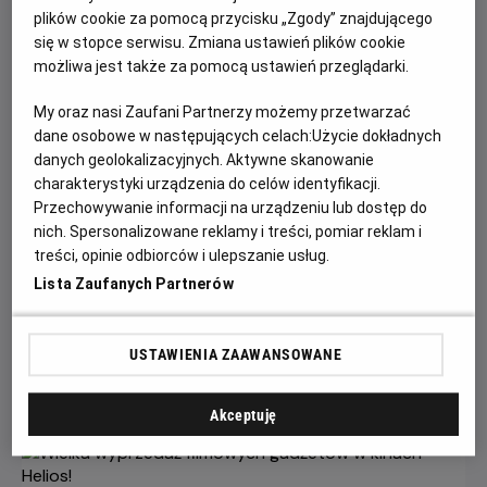
plików cookie za pomocą przycisku „Zgody” znajdującego
się w stopce serwisu. Zmiana ustawień plików cookie
możliwa jest także za pomocą ustawień przeglądarki.
My oraz nasi Zaufani Partnerzy możemy przetwarzać
dane osobowe w następujących celach:
Użycie dokładnych
danych geolokalizacyjnych. Aktywne skanowanie
charakterystyki urządzenia do celów identyfikacji.
Przechowywanie informacji na urządzeniu lub dostęp do
Gwiazdozbiór Psa - bilety już w
nich. Spersonalizowane reklamy i treści, pomiar reklam i
treści, opinie odbiorców i ulepszanie usług.
sprzedaży!
Lista Zaufanych Partnerów
Przeżyj emocjonującą historię o odwadze, przetrwaniu i
poszukiwaniu nadziei w postapokaliptycznym świecie.
USTAWIENIA ZAAWANSOWANE
Czytaj więcej
Akceptuję