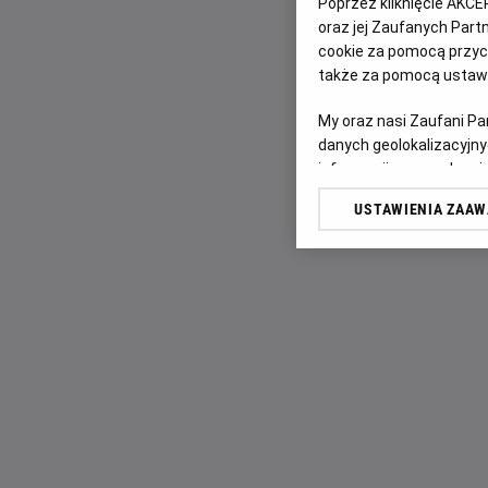
Poprzez kliknięcie AKCE
oraz jej Zaufanych Par
cookie za pomocą przyci
także za pomocą ustawi
My oraz nasi Zaufani P
danych geolokalizacyjny
informacji na urządzeniu
odbiorców i ulepszanie u
USTAWIENIA ZAA
Lista Zaufanych Partn