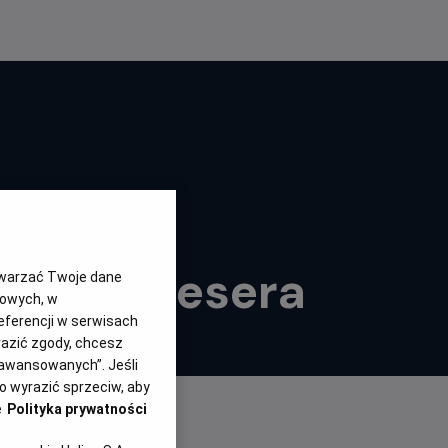
Kino Konesera
twarzać Twoje dane
gowych, w
eferencji w serwisach
alny
Czas
lat
114 min
yrazić zgody, chcesz
trwania
aawansowanych”. Jeśli
 wyrazić sprzeciw, aby
e
Polityka prywatności
NY SEANSÓW