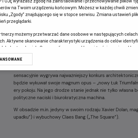
PTUJĘ wyrażasz zgodę na zainstalowanie i przechowywanie plików typu
tnerów na Twoim urządzeniu końcowym. Możesz w każdej chwili zmieni
sku „Zgody” znajdującego się w stopce serwisu. Zmiana ustawień pli
eń przeglądarki.
artnerzy możemy przetwarzać dane osobowe w następujących celach
OPIS WYDARZENIA
ch. Aktywne skanowanie charakterystyki urządzenia do celów identyf
 lub dostęp do nich. Spersonalizowane reklamy i treści, pomiar reklam i
sług.
Poruszająca i pełna humoru prawdziwa historia z gwiazdor
WANSOWANE
erów
Rok 1982, anonimowy wykładowca i pasjonat wędkarstwa w
sensacyjnie wygrywa najważniejszy konkurs architektonicz
będzie wykuwał swoje magnum opus – „nowy Łuk Triumfalny
ery pokoju. Na jego drodze stanie jednak nie tylko własna
polityczne naciski i biurokratyczna machina.
W obsadzie m.in. jedyny w swoim rodzaju Xavier Dolan, m
upadku”) i wybuchowy Claes Bang („The Square”).