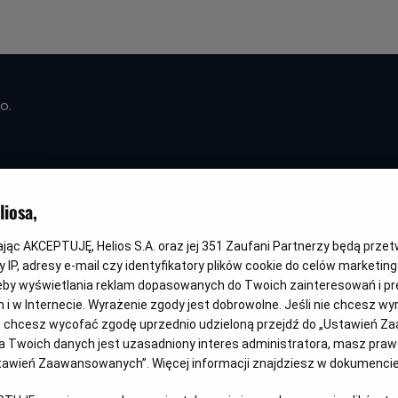
o.
iosa,
Wielki Łuk - 
kając AKCEPTUJĘ, Helios S.A. oraz jej
351
Zaufani Partnerzy będą prze
 IP, adresy e-mail czy identyfikatory plików cookie do celów marketin
eby wyświetlania reklam dopasowanych do Twoich zainteresowań i pr
Oryginalny
Gatunek
Minim
L'inconnu de la Grande Arche
Komediodramat
Od 15 
jach i w Internecie. Wyrażenie zgody jest dobrowolne. Jeśli nie chcesz w
tytuł
wiek
ub chcesz wycofać zgodę uprzednio udzieloną przejdź do „Ustawień Z
 Twoich danych jest uzasadniony interes administratora, masz prawo
Ustawień Zaawansowanych”. Więcej informacji znajdziesz w dokumenci
WYBIERZ SWOJE KINO
ABY ZOBACZYĆ GODZI