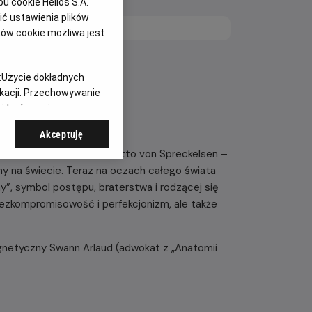
 cookie Helios S.A.
ć ustawienia plików
ków cookie możliwa jest
:
Użycie dokładnych
ikacji. Przechowywanie
 treści, opinie
ską obsadą.
Akceptuję
 średnim wieku, Johann Otto von Spreckelsen –
ny na świecie. Teraz na oczach całego świata
”, symbol postępu, braterstwa i rodzącej się
 bezkompromisowość i perfekcjonizm, ale także
agnetyczny Swann Arlaud (adwokat z „Anatomii