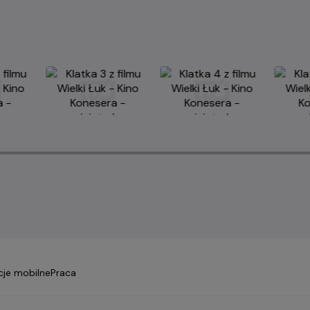
cje mobilne
Praca