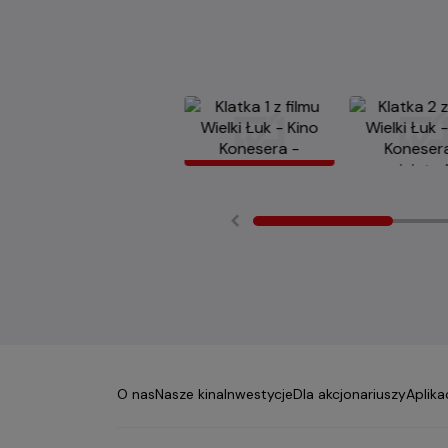
O nas
Nasze kina
Inwestycje
Dla akcjonariuszy
Aplika