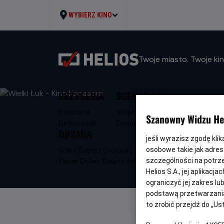
WYBIERZ KINO
Twoje miasto. Twoje kin
REŻYSERIA
SCENARIUSZ
Stéphane
Stéphane
Szanowny Widzu Hel
Demoustier
Demoustier
OBSADA
jeśli wyrazisz zgodę kli
Sidse Babett Knudsen, Claes Bang,
osobowe takie jak adresy
Xavier Dolan, Swann Arlaud, Michel Fau
szczególności na potrz
Helios S.A., jej aplikac
ograniczyć jej zakres l
podstawą przetwarzania
to zrobić przejdź do „