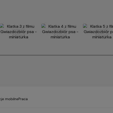
cje mobilne
Praca