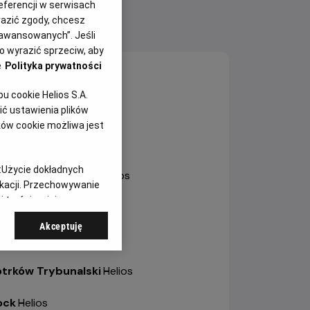
eferencji w serwisach
yrazić zgody, chcesz
NY SEANSÓW
aawansowanych”. Jeśli
 wyrazić sprzeciw, aby
e
Polityka prywatności
sztyn
-
Helios
 cookie Helios S.A.
ole
-
Helios Karolinka
ć ustawienia plików
ków cookie możliwa jest
ole
-
Helios Solaris
:
Użycie dokładnych
trów Wielkopolski
-
Helios
ikacji. Przechowywanie
 treści, opinie
bianice
-
Helios
Akceptuję
a
-
Helios
otrków Trybunalski
-
Helios
ock
-
Helios