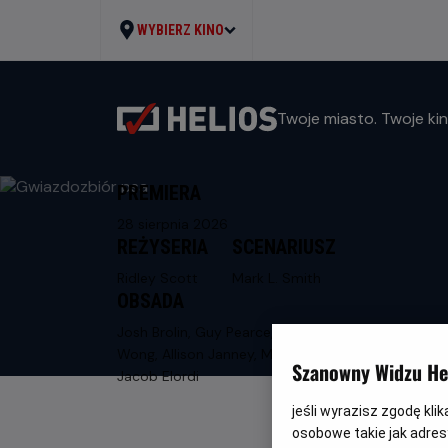
WYBIERZ KINO
Twoje miasto. Twoje kin
PREMIERA
28 sierpnia 2026
REŻYSERIA
SCENARIUSZ
Ridley Scott
Mark L. Smith
OBSADA
Josh Brolin, Guy Pearce, Benedict
Wong, Allison Janney, Margaret Qualley,
Szanowny Widzu Hel
Jacob Elordi
jeśli wyrazisz zgodę kli
osobowe takie jak adresy