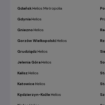
Gdańsk
-
Helios Metropolia
Po
Gdynia
-
Helios
Pr
Gniezno
-
Helios
R
Gorzów Wielkopolski
-
Helios
Rz
Grudziądz
-
Helios
Si
Jelenia Góra
-
Helios
So
Kalisz
-
Helios
St
Katowice
-
Helios
St
Kędzierzyn-Koźle
-
Helios
Sz