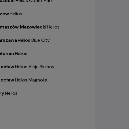
czecin
-
Helios Outlet Park
zew
-
Helios
maszów Mazowiecki
-
Helios
rszawa
-
Helios Blue City
łomin
-
Helios
ocław
-
Helios Aleja Bielany
ocław
-
Helios Magnolia
ry
-
Helios