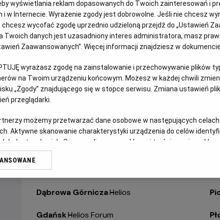
eby wyświetlania reklam dopasowanych do Twoich zainteresowań i pr
jach i w Internecie. Wyrażenie zgody jest dobrowolne. Jeśli nie chcesz w
WYBIERZ SWOJE KINO
ABY ZOBACZYĆ GODZI
ub chcesz wycofać zgodę uprzednio udzieloną przejdź do „Ustawień Z
 Twoich danych jest uzasadniony interes administratora, masz prawo
Ustawień Zaawansowanych”. Więcej informacji znajdziesz w dokumenci
Bełchatów
-
Helios
Ol
PTUJĘ wyrażasz zgodę na zainstalowanie i przechowywanie plików typu
Białystok
-
Helios Alfa
Op
tnerów na Twoim urządzeniu końcowym. Możesz w każdej chwili zmieni
sku „Zgody” znajdującego się w stopce serwisu. Zmiana ustawień pli
eń przeglądarki.
Białystok
-
Helios Biała
Op
artnerzy możemy przetwarzać dane osobowe w następujących celach
Białystok
-
Helios Jurowiecka
Os
ch. Aktywne skanowanie charakterystyki urządzenia do celów identyf
 lub dostęp do nich. Spersonalizowane reklamy i treści, pomiar reklam i
Bielsko-Biała
-
Helios
Pa
sług.
WANSOWANE
erów
Bydgoszcz
-
Helios
Pił
Dąbrowa Górnicza
-
Helios
Pi
Gdańsk
-
Helios Forum
Pł