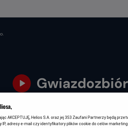
o.
Gwiazdozbiór
Oryginalny
Gatunek
Minimalny
Czas
Kraj
The Dog Stars
Akcja
Od 13 lat
119 min
USA (2026)
tytuł
wiek
trwania
i
iosa,
rok
produkcji
kając AKCEPTUJĘ, Helios S.A. oraz jej
353
Zaufani Partnerzy będą prze
 IP, adresy e-mail czy identyfikatory plików cookie do celów marketin
NAPISY
JUŻ W SPRZEDAŻY!
WKRÓTCE