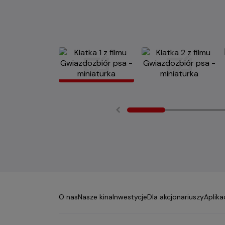
O nas
Nasze kina
Inwestycje
Dla akcjonariuszy
Aplika