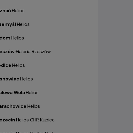
znań
-
Helios
zemyśl
-
Helios
adom
-
Helios
eszów
-
Galeria Rzeszów
edlce
-
Helios
snowiec
-
Helios
alowa Wola
-
Helios
arachowice
-
Helios
czecin
-
Helios CHR Kupiec