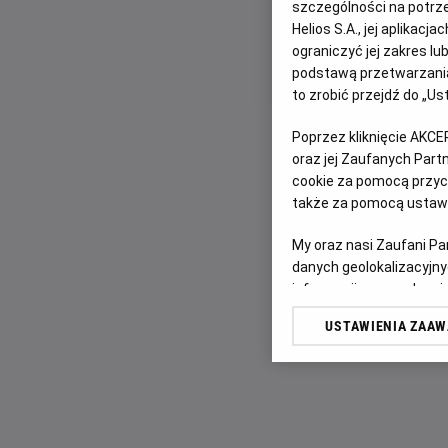
szczególności na potrz
Helios S.A., jej aplikac
ograniczyć jej zakres l
podstawą przetwarzania
to zrobić przejdź do „
Poprzez kliknięcie AKCE
oraz jej Zaufanych Par
cookie za pomocą przyci
także za pomocą ustawi
My oraz nasi Zaufani P
danych geolokalizacyjny
informacji na urządzeniu
odbiorców i ulepszanie u
USTAWIENIA ZAA
Lista Zaufanych Partn