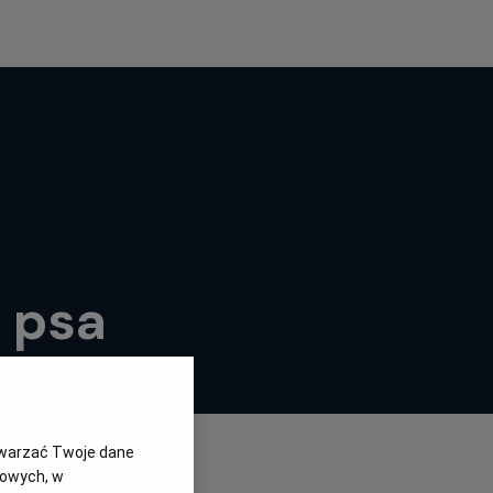
 psa
twarzać Twoje dane
gowych, w