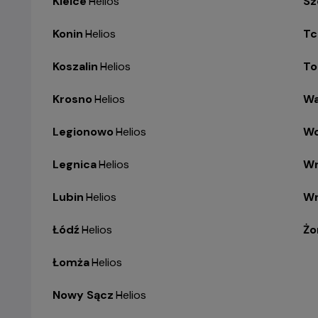
Kielce
-
Helios
Sz
Konin
-
Helios
Tc
Koszalin
-
Helios
To
Krosno
-
Helios
Wa
Legionowo
-
Helios
Wo
Legnica
-
Helios
Wr
Lubin
-
Helios
Wr
Łódź
-
Helios
Żo
Łomża
-
Helios
Nowy Sącz
-
Helios