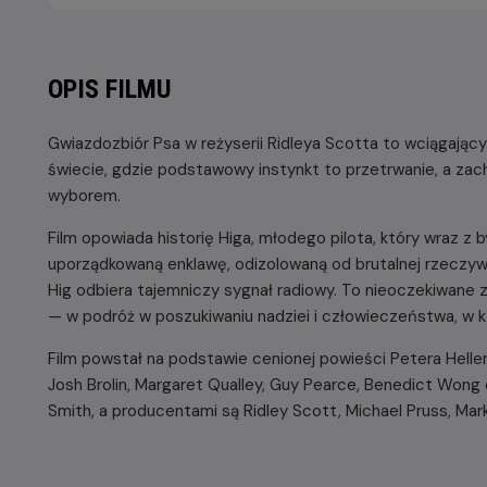
OPIS FILMU
Gwiazdozbiór Psa w reżyserii Ridleya Scotta to wciągając
świecie, gdzie podstawowy instynkt to przetrwanie, a z
wyborem.
Film opowiada historię Higa, młodego pilota, który wraz z
uporządkowaną enklawę, odizolowaną od brutalnej rzeczywi
Hig odbiera tajemniczy sygnał radiowy. To nieoczekiwane
— w podróż w poszukiwaniu nadziei i człowieczeństwa, w kt
Film powstał na podstawie cenionej powieści Petera Hellera.
Josh Brolin, Margaret Qualley, Guy Pearce, Benedict Wong o
Smith, a producentami są Ridley Scott, Michael Pruss, Mark 