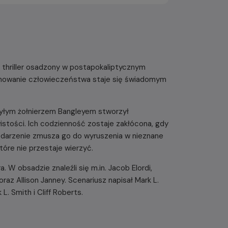
y thriller osadzony w postapokaliptycznym
achowanie człowieczeństwa staje się świadomym
 byłym żołnierzem Bangleyem stworzył
stości. Ich codzienność zostaje zakłócona, gdy
 zdarzenie zmusza go do wyruszenia w nieznane
óre nie przestaje wierzyć.
 W obsadzie znaleźli się m.in. Jacob Elordi,
raz Allison Janney. Scenariusz napisał Mark L.
L. Smith i Cliff Roberts.